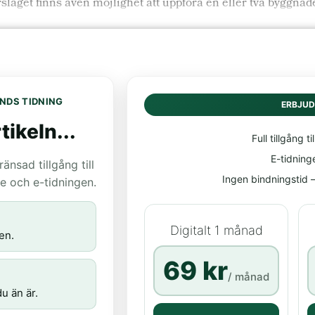
laget finns även möjlighet att uppföra en eller två byggnade
NDS TIDNING
ERBJU
tikeln...
Full tillgång til
E-tidning
nsad tillgång till
Ingen bindningstid – 
age och e-tidningen.
Digitalt 1 månad
en.
69 kr
/ månad
u än är.