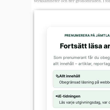
verksamheter och fler grönområden. I förs
PRENUMERERA PÅ JÄMTLA
Fortsätt läsa ar
Som prenumerant får du obegrä
allt innehåll – artiklar, report
🗞️
Allt innehåll
Obegränsad läsning på webb
📲
E-tidningen
Läs varje utgivningsdag, var d