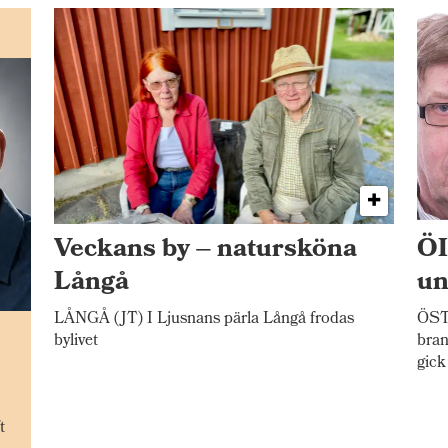
Veckans by – natursköna
ÖI
Långå
un
LÅNGÅ (JT) I Ljusnans pärla Långå frodas
ÖST
n
bylivet
bran
gick
t