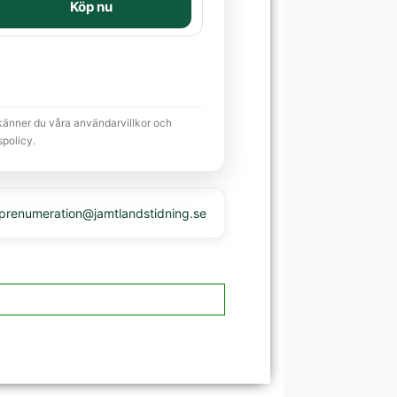
Köp nu
känner du våra användarvillkor och
spolicy.
 prenumeration@jamtlandstidning.se