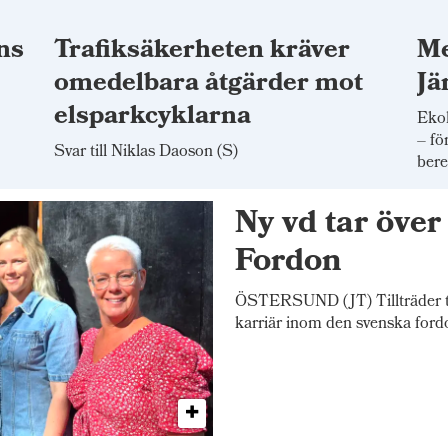
ns
Trafiksäkerheten kräver
Me
omedelbara åtgärder mot
Jä
elsparkcyklarna
Ekol
– fö
Svar till Niklas Daoson (S)
bere
Ny vd tar öve
Fordon
ÖSTERSUND (JT) Tillträder tj
karriär inom den svenska ford