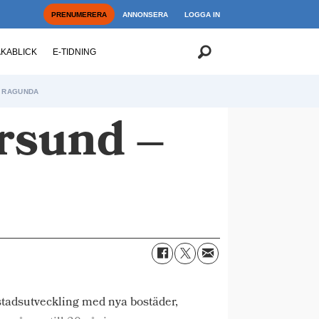
PRENUMERERA
ANNONSERA
LOGGA IN
AKABLICK
E-TIDNING
RAGUNDA
rsund –
stadsutveckling med nya bostäder,