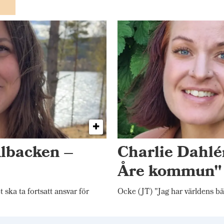
Albacken –
Charlie Dahlén
Åre kommun"
ka ta fortsatt ansvar för
Ocke (JT) "Jag har världens bä