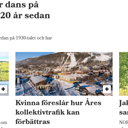
r dans på
20 år sedan
an på 1930-talet och har
Kvinna föreslår hur Åres
Ja
kollektivtrafik kan
sa
förbättras
n om
NORR