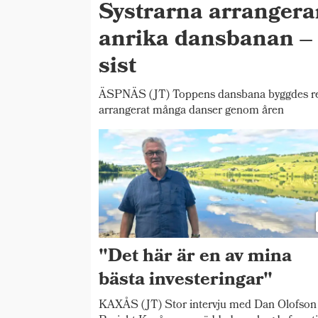
Systrarna arrangera
anrika dansbanan – 
sist
ÄSPNÄS (JT) Toppens dansbana byggdes red
arrangerat många danser genom åren
"Det här är en av mina
bästa investeringar"
KAXÅS (JT) Stor intervju med Dan Olofso