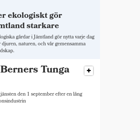
r ekologiskt gör
mtland starkare
ogiska gårdar i Jämtland gör nytta varje dag
r djuren, naturen, och vår gemensamma
dskap.
r Berners Tunga
änsten den 1 september efter en lång
onsindustrin