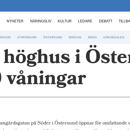
NYHETER
NÄRINGSLIV
KULTUR
LEDARE
DEBATT
TILLB
ROKOM
STRÖMSUND
ÖSTERSUND
BRÄCKE
BERG
HÄRJEDALEN
 höghus i Öste
0 våningar
Bangårdsgatan på Söder i Östersund öppnar för omfattande 