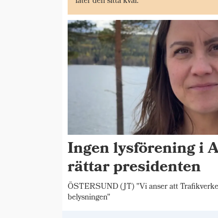
låter den sitta kvar.
Ingen lysförening i 
rättar presidenten
ÖSTERSUND (JT) "Vi anser att Trafikverket s
belysningen"