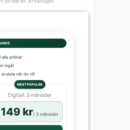
r på upp till 20 våningar.
DANDE
l alla artiklar
en ingår
avsluta när du vill
MEST POPULÄR
Digitalt 3 månader
149 kr
/ 3 månader