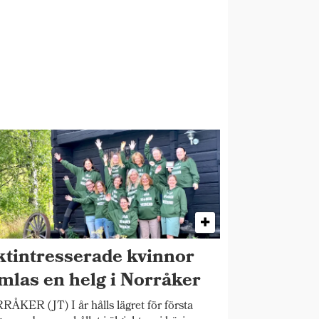
ktintresserade kvinnor
mlas en helg i Norråker
ÅKER (JT) I år hålls lägret för första