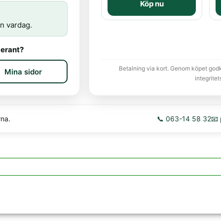
Köp nu
n vardag.
erant?
Betalning via kort. Genom köpet god
Mina sidor
integritet
rna.
📞 063-14 58 32
📧