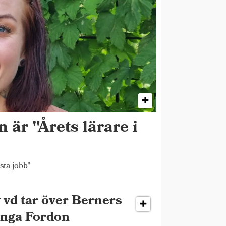
 är "Årets lärare i
sta jobb"
 vd tar över Berners
nga Fordon