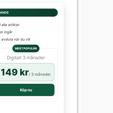
DANDE
l alla artiklar
en ingår
avsluta när du vill
MEST POPULÄR
Digitalt 3 månader
149 kr
/ 3 månader
Köp nu