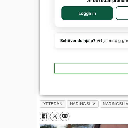
Är du redan prenum
Logga in
Behöver du hjälp?
Vi hjälper dig gä
YTTERÅN
NARINGSLIV
NÄRINGSLI