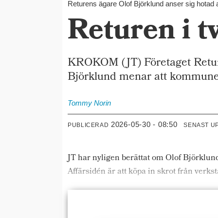
Returens ägare Olof Björklund anser sig hot
Returen i 
KROKOM (JT) Företaget Retur
Björklund menar att kommunen
Tommy
Norin
2026-05-30 - 08:50
PUBLICERAD
SENAST U
JT har nyligen berättat om Olof Björklund
Affärsidén är att köpa in skrot från verkst