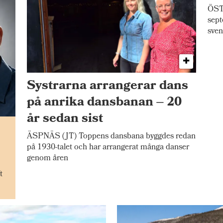
ÖSTE
sept
sven
Systrarna arrangerar dans
på anrika dansbanan – 20
år sedan sist
n
ÄSPNÄS (JT) Toppens dansbana byggdes redan
på 1930-talet och har arrangerat många danser
genom åren
t