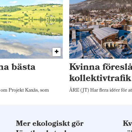
na bästa
Kvinna föresl
kollektivtrafi
 om Projekt Kaxås, som
ÅRE (JT) Har flera idéer för at
Mer ekologiskt gör
Kv