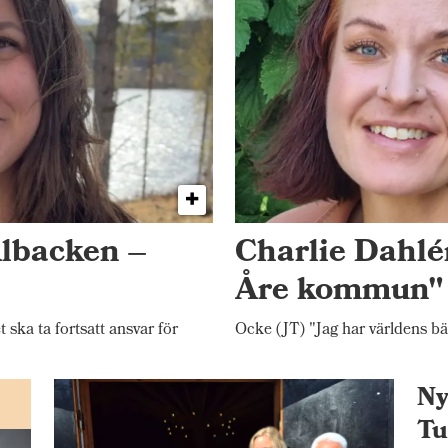
Albacken –
Charlie Dahlén
Åre kommun"
ka ta fortsatt ansvar för
Ocke (JT) "Jag har världens bä
Ny
Tu