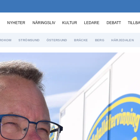
NYHETER
NÄRINGSLIV
KULTUR
LEDARE
DEBATT
TILLB
ROKOM
STRÖMSUND
ÖSTERSUND
BRÄCKE
BERG
HÄRJEDALEN