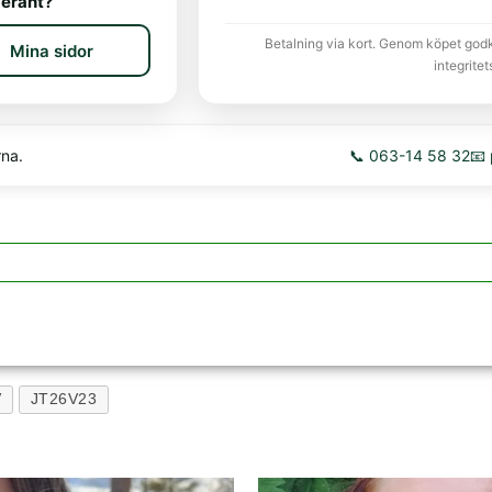
erant?
Betalning via kort. Genom köpet god
Mina sidor
integritet
rna.
📞 063-14 58 32
📧
V
JT26V23