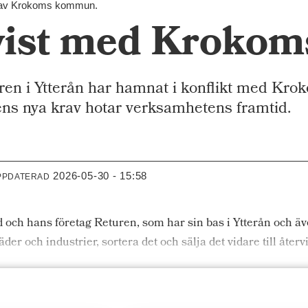
ad av Krokoms kommun.
tvist med Krok
en i Ytterån har hamnat i konflikt med Kr
s nya krav hotar verksamhetens framtid.
2026-05-30 - 15:58
PPDATERAD
 och hans företag Returen, som har sin bas i Ytterån och äve
äder och industrier, sortera det och sälja det vidare till åter