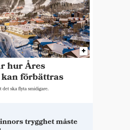
år hur Åres
k kan förbättras
t det ska flyta smidigare.
innors trygghet måste