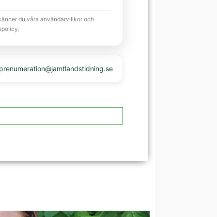
känner du våra användarvillkor och
spolicy.
 prenumeration@jamtlandstidning.se