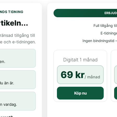
NDS TIDNING
ERBJU
tikeln...
Full tillgång til
E-tidning
nsad tillgång till
Ingen bindningstid – 
age och e-tidningen.
Digitalt 1 månad
en.
69 kr
/ månad
u än är.
Köp nu
n vardag.