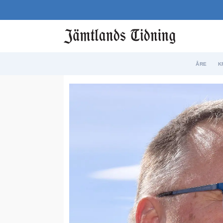
ÅRE
K