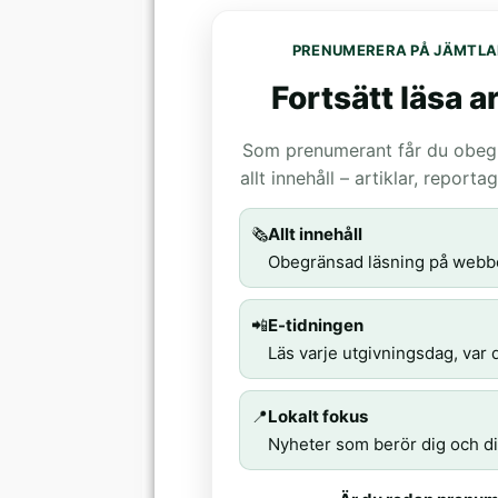
PRENUMERERA PÅ JÄMTLA
Fortsätt läsa ar
Som prenumerant får du obegrä
allt innehåll – artiklar, report
🗞️
Allt innehåll
Obegränsad läsning på webb
📲
E-tidningen
Läs varje utgivningsdag, var d
📍
Lokalt fokus
Nyheter som berör dig och di