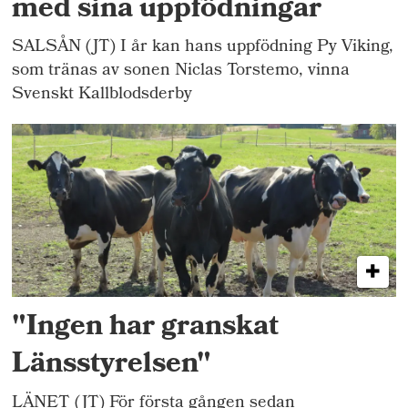
med sina uppfödningar
SALSÅN (JT) I år kan hans uppfödning Py Viking,
som tränas av sonen Niclas Torstemo, vinna
Svenskt Kallblodsderby
"Ingen har granskat
Länsstyrelsen"
LÄNET (JT) För första gången sedan