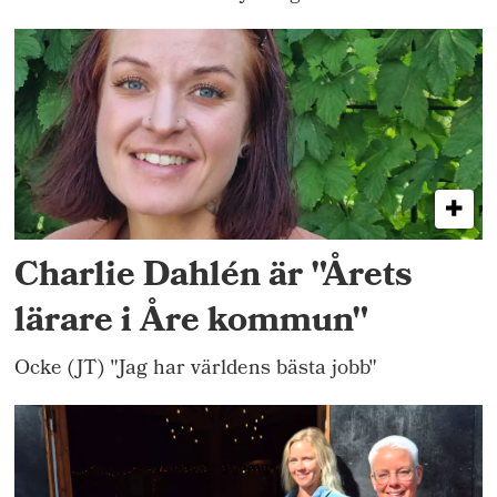
Charlie Dahlén är "Årets
lärare i Åre kommun"
Ocke (JT) "Jag har världens bästa jobb"