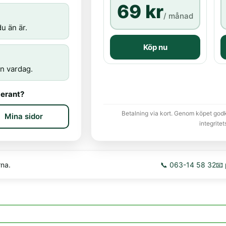
69 kr
/ månad
u än är.
Köp nu
n vardag.
erant?
Betalning via kort. Genom köpet god
Mina sidor
integritet
rna.
📞 063-14 58 32
📧