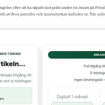
ngelse efter att ha skjutit mot polis under en insats på Frö
e till att flera patruller och insatsstyrkan kallades ut. När 
NDS TIDNING
ERBJU
tikeln...
Full tillgång til
E-tidning
nsad tillgång till
Ingen bindningstid – 
age och e-tidningen.
Digitalt 1 månad
en.