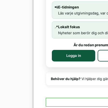
📲
E-tidningen
Läs varje utgivningsdag, var d
📍
Lokalt fokus
Nyheter som berör dig och di
Är du redan prenum
Logga in
Behöver du hjälp?
Vi hjälper dig gä