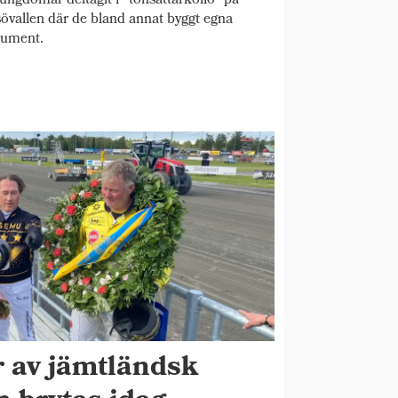
 ungdomar deltagit i "tonsättarkollo" på
övallen där de bland annat byggt egna
rument.
r av jämtländsk