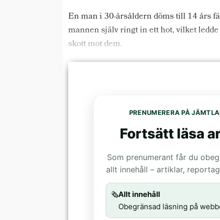
En man i 30-årsåldern döms till 14 års fä
mannen själv ringt in ett hot, vilket ledd
skott mot dem.
PRENUMERERA PÅ JÄMTLA
Fortsätt läsa ar
Som prenumerant får du obegrä
allt innehåll – artiklar, report
🗞️
Allt innehåll
Obegränsad läsning på webb