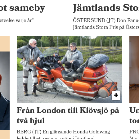
ot sameby
Jämtlands Sto
else varje år"
ÖSTERSUND (JT) Don Fanucci
Jämtlands Stora Pris på Öster
Från London till Klövsjö på
Un
två hjul
to
BERG (JT) En glänsande Honda Goldwing
FRÖ
n