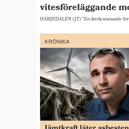
vitesföreläggande m
HÄRJEDALEN (JT) "En återkommande förete
KRÖNIKA
Jämtkraft låter asbeste