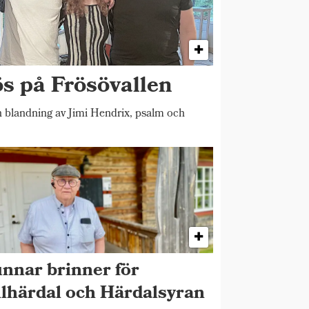
ös på Frösövallen
blandning av Jimi Hendrix, psalm och
nnar brinner för
llhärdal och Härdalsyran