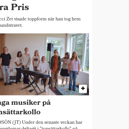
ra Pris
 Zet visade toppform när han tog hem
sundstravet.
ga musiker på
nsättarkollo
SÖN (JT) Under den senaste veckan har