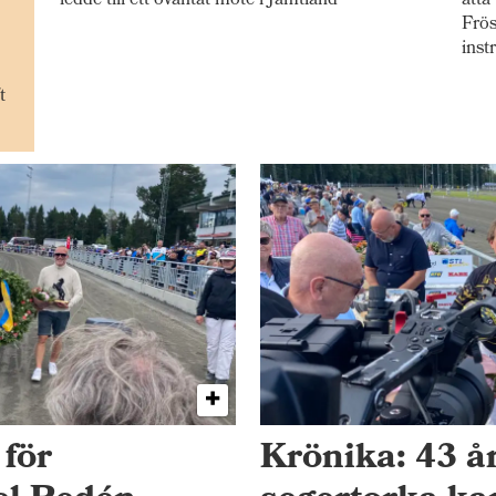
ledde till ett oväntat möte i Jämtland
åtta
Frös
inst
t
 för
Krönika: 43 å