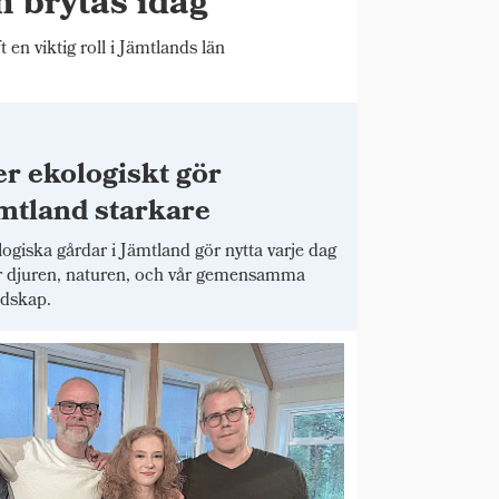
n brytas idag
t en viktig roll i Jämtlands län
r ekologiskt gör
mtland starkare
ogiska gårdar i Jämtland gör nytta varje dag
r djuren, naturen, och vår gemensamma
dskap.