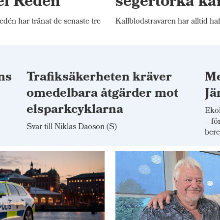
el Redén
segertorka ka
én har tränat de senaste tre
Kallblodstravaren har alltid haf
ns
Trafiksäkerheten kräver
Me
omedelbara åtgärder mot
Jä
elsparkcyklarna
Ekol
– fö
Svar till Niklas Daoson (S)
bere