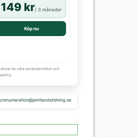
149 kr
/ 3 månader
Köp nu
känner du våra användarvillkor och
spolicy.
 prenumeration@jamtlandstidning.se