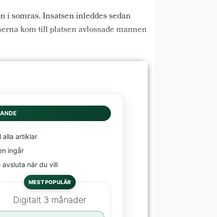
sön i somras. Insatsen inleddes sedan
poliserna kom till platsen avlossade mannen
DANDE
l alla artiklar
en ingår
avsluta när du vill
MEST POPULÄR
Digitalt 3 månader