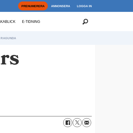
PRENUMERERA
ANNONSERA
LOGGA IN
AKABLICK
E-TIDNING
RAGUNDA
års