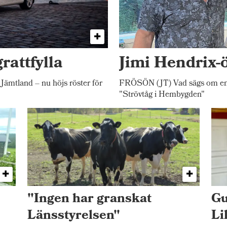
rattfylla
Jimi Hendrix-
 Jämtland – nu höjs röster för
FRÖSÖN (JT) Vad sägs om en 
"Strövtåg i Hembygden"
"Ingen har granskat
Gu
Länsstyrelsen"
Li