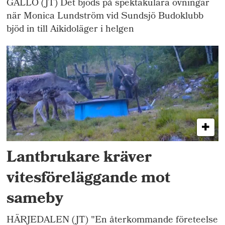
GÄLLÖ (JT) Det bjöds på spektakulära övningar
när Monica Lundström vid Sundsjö Budoklubb
bjöd in till Aikidoläger i helgen
Lantbrukare kräver
vitesföreläggande mot
sameby
HÄRJEDALEN (JT) "En återkommande företeelse