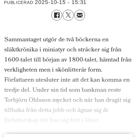
2025-10-15 - 15:31
PUBLICERAD
Sammantaget utgör de två böckerna en
släktkrönika i miniatyr och sträcker sig från
1600-talet till början av 1800-talet, hämtad från
verkligheten men i skönlitterär form.
Författaren utesluter inte att det kan komma en
tredje del. Under sin tid som bankman reste
Torbjörn Ohlsson mycket och när han dragit sig
tillbaka från detta jobb och ägnar sig åt
författarskap rör han sig fritt i länet.