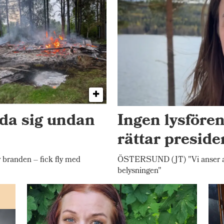
dda sig undan
Ingen lysfören
rättar presid
randen – fick fly med
ÖSTERSUND (JT) "Vi anser att 
belysningen"