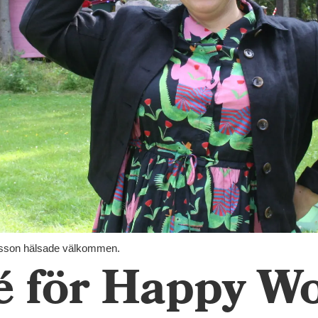
ksson hälsade välkommen.
é för Happy W