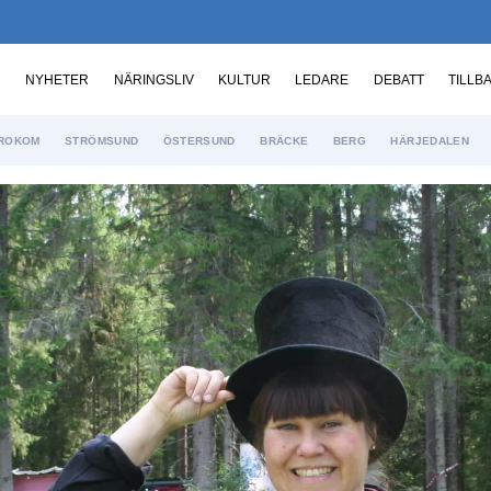
NYHETER
NÄRINGSLIV
KULTUR
LEDARE
DEBATT
TILLB
ROKOM
STRÖMSUND
ÖSTERSUND
BRÄCKE
BERG
HÄRJEDALEN