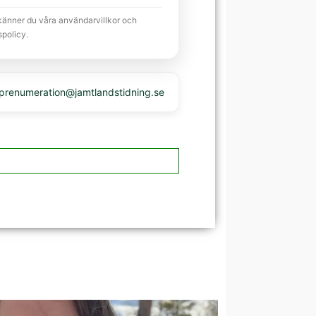
känner du våra användarvillkor och
spolicy.
 prenumeration@jamtlandstidning.se