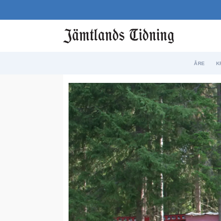
ÅRE
K