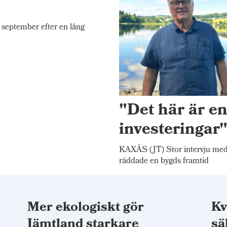
september efter en lång
"Det här är e
investeringar
KAXÅS (JT) Stor intervju me
räddade en bygds framtid
Mer ekologiskt gör
Kv
t
Jämtland starkare
sä