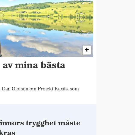
n av mina bästa
"
d Dan Olofson om Projekt Kaxås, som
innors trygghet måste
kras