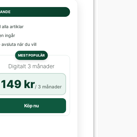
DANDE
l alla artiklar
en ingår
avsluta när du vill
MEST POPULÄR
Digitalt 3 månader
149 kr
/ 3 månader
Köp nu