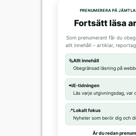
PRENUMERERA PÅ JÄMTLA
Fortsätt läsa ar
Som prenumerant får du obegrä
allt innehåll – artiklar, report
🗞️
Allt innehåll
Obegränsad läsning på webb
📲
E-tidningen
Läs varje utgivningsdag, var d
📍
Lokalt fokus
Nyheter som berör dig och di
Är du redan prenum