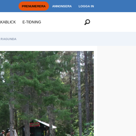
PRENUMERERA
ANNONSERA
LOGGA IN
AKABLICK
E-TIDNING
RAGUNDA