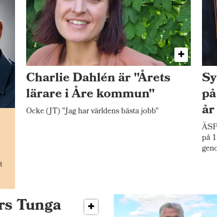
Charlie Dahlén är "Årets
Sy
lärare i Åre kommun"
på
år
Ocke (JT) "Jag har världens bästa jobb"
n
ÄSP
på 1
gen
t
ers Tunga