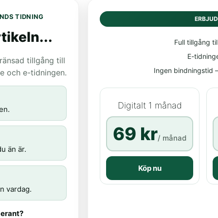
NDS TIDNING
ERBJU
tikeln...
Full tillgång til
E-tidning
nsad tillgång till
Ingen bindningstid – 
age och e-tidningen.
Digitalt 1 månad
en.
69 kr
/ månad
u än är.
Köp nu
n vardag.
erant?