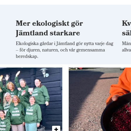
Mer ekologiskt gör
Kv
t
Jämtland starkare
sä
Ekologiska gårdar i Jämtland gör nytta varje dag
Mäns
– för djuren, naturen, och vår gemensamma
allv
beredskap.