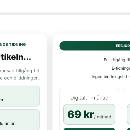
NDS TIDNING
ERBJU
tikeln...
Full tillgång til
E-tidning
nsad tillgång till
Ingen bindningstid – 
age och e-tidningen.
Digitalt 1 månad
en.
69 kr
/ månad
u än är.