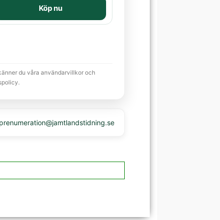
Köp nu
känner du våra användarvillkor och
spolicy.
 prenumeration@jamtlandstidning.se