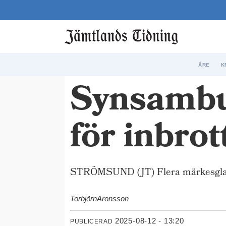
ÅRE
K
Synsambut
för inbrot
STRÖMSUND (JT) Flera märkesglasög
Torbjörn
Aronsson
2025-08-12 - 13:20
PUBLICERAD