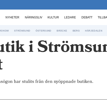
NYHETER
NÄRINGSLIV
KULTUR
LEDARE
DEBATT
TILLB
ROKOM
STRÖMSUND
ÖSTERSUND
BRÄCKE
BERG
HÄRJEDALEN
ik i Strömsun
t
on har stulits från den nyöppnade butiken.