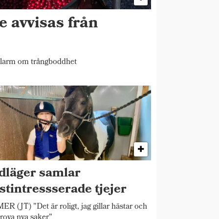
e avvisas från
larm om trångboddhet
dläger samlar
stintressserade tjejer
R (JT) "Det är roligt, jag gillar hästar och
prova nya saker"