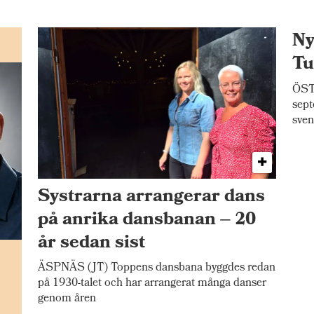
Ny
Tu
ÖSTE
sept
sven
Systrarna arrangerar dans
på anrika dansbanan – 20
år sedan sist
n
ÄSPNÄS (JT) Toppens dansbana byggdes redan
på 1930-talet och har arrangerat många danser
genom åren