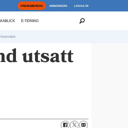
PRENUMERERA
ANNONSERA
LOGGA IN
AKABLICK
E-TIDNING
RAGUNDA
d utsatt