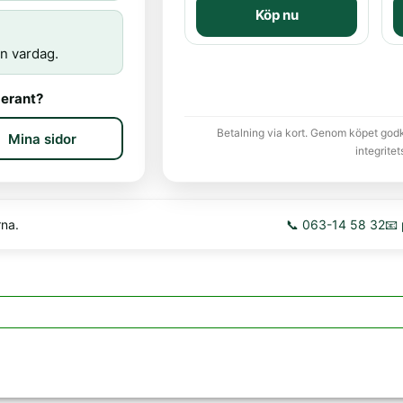
Köp nu
n vardag.
erant?
Betalning via kort. Genom köpet god
Mina sidor
integritet
rna.
📞 063-14 58 32
📧