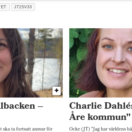
TET
JT25V33
Albacken –
Charlie Dahlén
Åre kommun"
ka ta fortsatt ansvar för
Ocke (JT) "Jag har världens bä