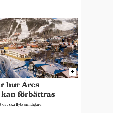
år hur Åres
k kan förbättras
t det ska flyta smidigare.