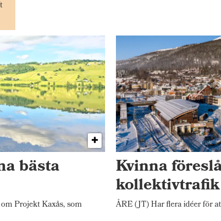
t
na bästa
Kvinna föresl
kollektivtrafi
 om Projekt Kaxås, som
ÅRE (JT) Har flera idéer för at