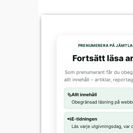
PRENUMERERA PÅ JÄMTLA
Fortsätt läsa ar
Som prenumerant får du obegrä
allt innehåll – artiklar, report
🗞️
Allt innehåll
Obegränsad läsning på webb
📲
E-tidningen
Läs varje utgivningsdag, var d