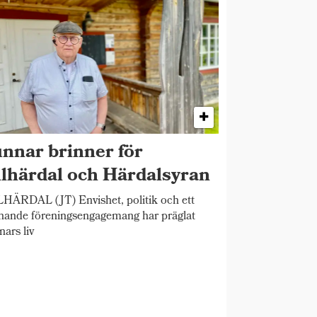
nnar brinner för
llhärdal och Härdalsyran
HÄRDAL (JT) Envishet, politik och ett
nande föreningsengagemang har präglat
ars liv