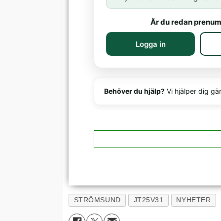
Är du redan prenum
Logga in
Behöver du hjälp?
Vi hjälper dig gä
STRÖMSUND
JT25V31
NYHETER