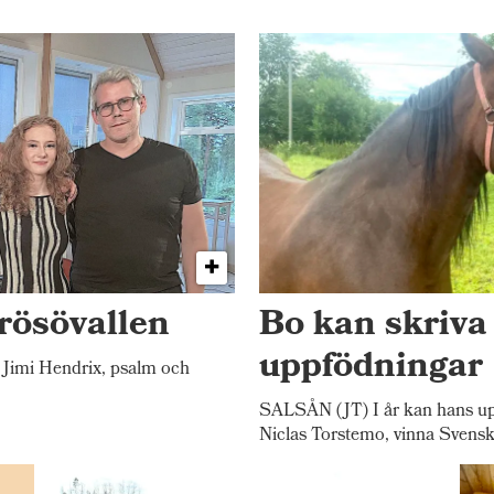
rösövallen
Bo kan skriva
uppfödningar
Jimi Hendrix, psalm och
SALSÅN (JT) I år kan hans up
Niclas Torstemo, vinna Svensk