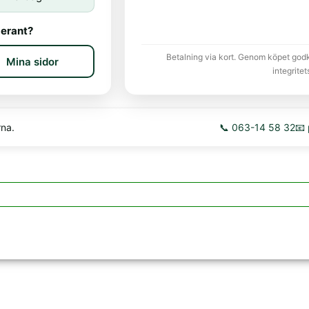
erant?
Betalning via kort. Genom köpet god
Mina sidor
integritet
rna.
📞 063-14 58 32
📧