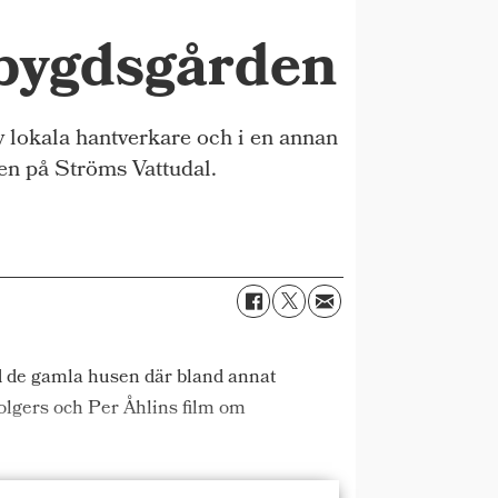
mbygdsgården
lokala hantverkare och i en annan
n på Ströms Vattudal.
d de gamla husen där bland annat
olgers och Per Åhlins film om