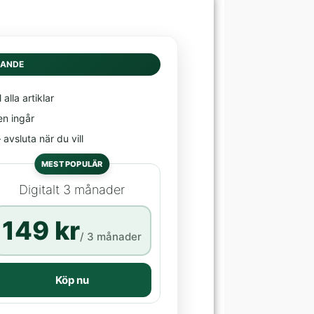
DANDE
l alla artiklar
en ingår
avsluta när du vill
MEST POPULÄR
Digitalt 3 månader
149 kr
/ 3 månader
Köp nu