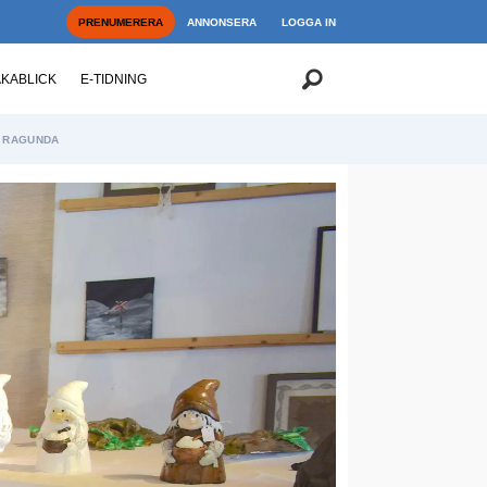
PRENUMERERA
ANNONSERA
LOGGA IN
AKABLICK
E-TIDNING
RAGUNDA