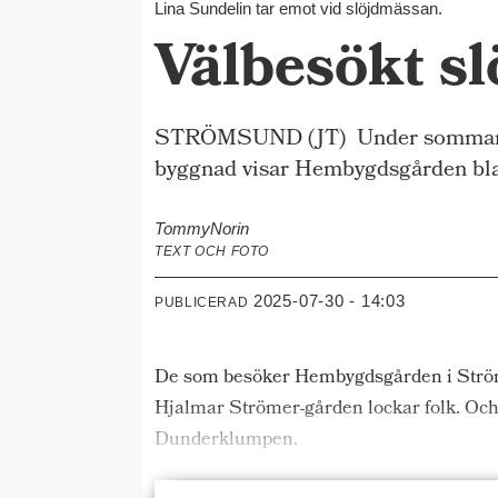
Lina Sundelin tar emot vid slöjdmässan.
Välbesökt s
STRÖMSUND (JT) Under sommaren är
byggnad visar Hembygdsgården blan
Tommy
Norin
TEXT OCH FOTO
2025-07-30 - 14:03
PUBLICERAD
De som besöker Hembygdsgården i Strömsu
Hjalmar Strömer-gården lockar folk. Och
Dunderklumpen.