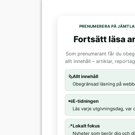
PRENUMERERA PÅ JÄMTLA
Fortsätt läsa ar
Som prenumerant får du obegrä
allt innehåll – artiklar, report
🗞️
Allt innehåll
Obegränsad läsning på webb
📲
E-tidningen
Läs varje utgivningsdag, var d
📍
Lokalt fokus
Nyheter som berör dig och di