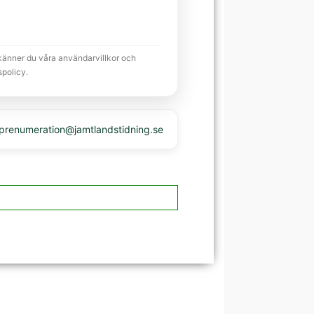
känner du våra användarvillkor och
spolicy.
 prenumeration@jamtlandstidning.se