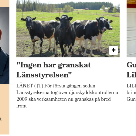
"Ingen har granskat
Gu
Länsstyrelsen"
Li
LÄNET (JT) För första gången sedan
LILL
n
Länsstyrelserna tog över djurskyddskontrollerna
brin
2009 ska verksamheten nu granskas på bred
Gunn
front
t