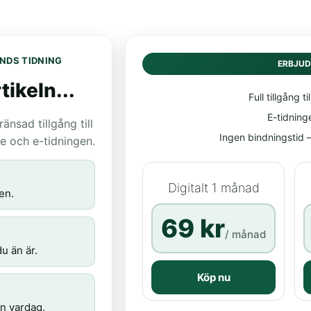
NDS TIDNING
ERBJU
tikeln...
Full tillgång til
E-tidning
nsad tillgång till
Ingen bindningstid – 
age och e-tidningen.
Digitalt 1 månad
en.
69 kr
/ månad
u än är.
Köp nu
n vardag.