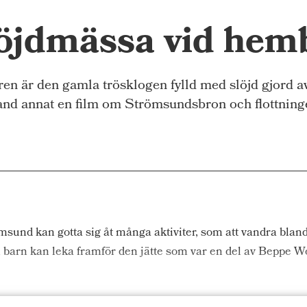
löjdmässa vid he
 den gamla trösklogen fylld med slöjd gjord av 
d annat en film om Strömsundsbron och flottninge
nd kan gotta sig åt många aktiviter, som att vandra blan
 barn kan leka framför den jätte som var en del av Beppe W