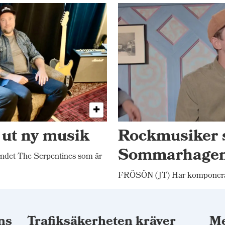
 ut ny musik
Rockmusiker 
Sommarhage
ndet The Serpentines som är
FRÖSÖN (JT) Har komponerat
ns
Trafiksäkerheten kräver
Me