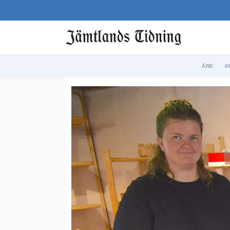
ÅRE
K