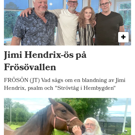
Jimi Hendrix-ös på
Frösövallen
FRÖSÖN (JT) Vad sägs om en blandning av Jimi
Hendrix, psalm och "Strövtåg i Hembygden"