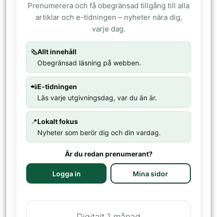
Prenumerera och få obegränsad tillgång till alla
artiklar och e-tidningen – nyheter nära dig,
varje dag.
🗞️
Allt innehåll
Obegränsad läsning på webben.
📲
E-tidningen
Läs varje utgivningsdag, var du än är.
📍
Lokalt fokus
Nyheter som berör dig och din vardag.
Är du redan prenumerant?
Logga in
Mina sidor
Digitalt 1 månad