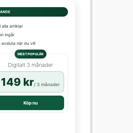
DANDE
l alla artiklar
en ingår
avsluta när du vill
MEST POPULÄR
Digitalt 3 månader
149 kr
/ 3 månader
Köp nu