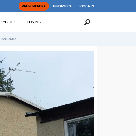
PRENUMERERA
ANNONSERA
LOGGA IN
AKABLICK
E-TIDNING
RAGUNDA