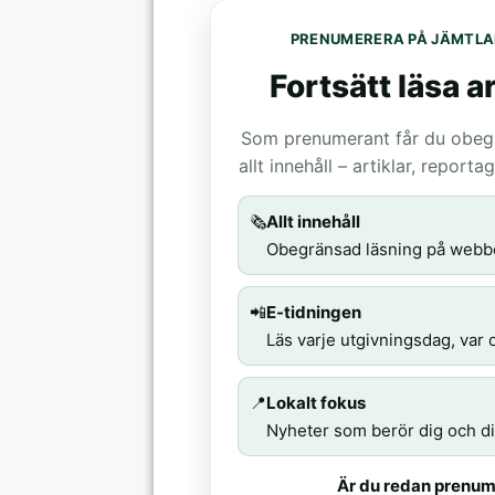
PRENUMERERA PÅ JÄMTLA
Fortsätt läsa ar
Som prenumerant får du obegrä
allt innehåll – artiklar, report
🗞️
Allt innehåll
Obegränsad läsning på webb
📲
E-tidningen
Läs varje utgivningsdag, var d
📍
Lokalt fokus
Nyheter som berör dig och di
Är du redan prenum