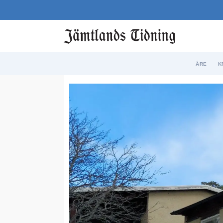
ÅRE
K