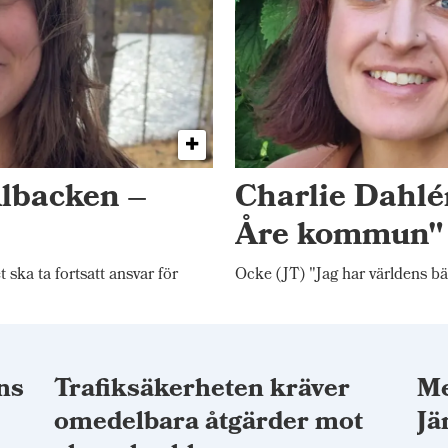
Albacken –
Charlie Dahlén
Åre kommun"
ka ta fortsatt ansvar för
Ocke (JT) "Jag har världens bä
ns
Trafiksäkerheten kräver
Me
omedelbara åtgärder mot
Jä