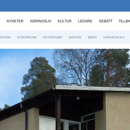
NYHETER
NÄRINGSLIV
KULTUR
LEDARE
DEBATT
TILLB
ROKOM
STRÖMSUND
ÖSTERSUND
BRÄCKE
BERG
HÄRJEDALEN