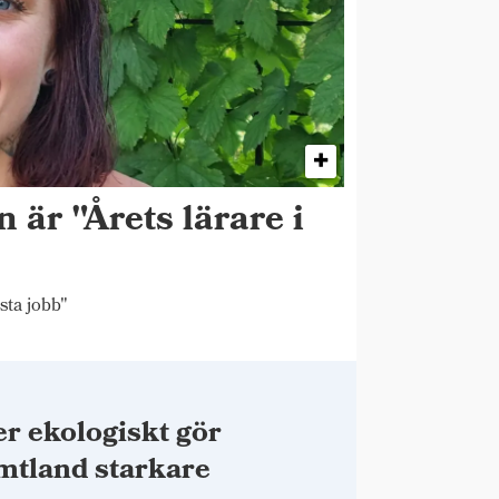
 är "Årets lärare i
sta jobb"
r ekologiskt gör
mtland starkare