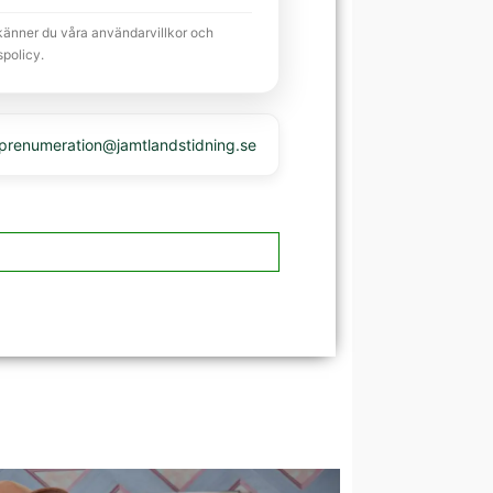
känner du våra användarvillkor och
spolicy.
 prenumeration@jamtlandstidning.se