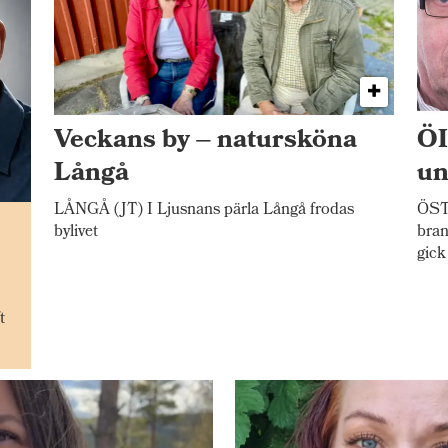
Veckans by – natursköna
ÖI
Långå
un
LÅNGÅ (JT) I Ljusnans pärla Långå frodas
ÖST
n
bylivet
bran
gick
t