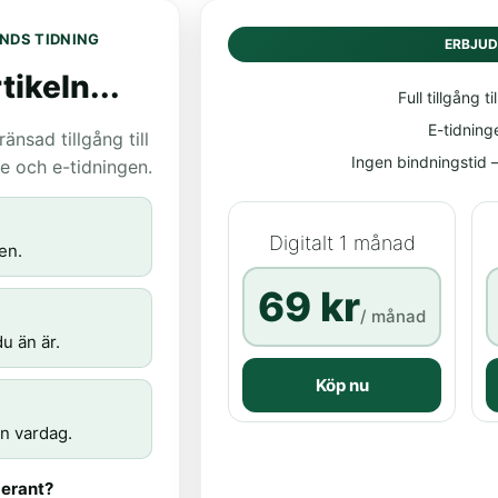
NDS TIDNING
ERBJU
tikeln...
Full tillgång til
E-tidning
nsad tillgång till
Ingen bindningstid – 
age och e-tidningen.
Digitalt 1 månad
en.
69 kr
/ månad
u än är.
Köp nu
n vardag.
erant?