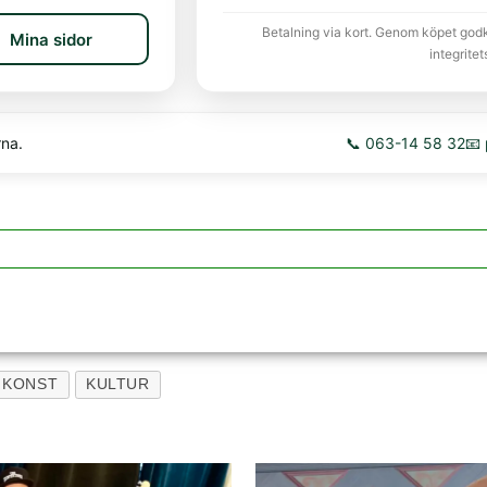
Betalning via kort. Genom köpet god
Mina sidor
integritet
rna.
📞 063-14 58 32
📧
KONST
KULTUR