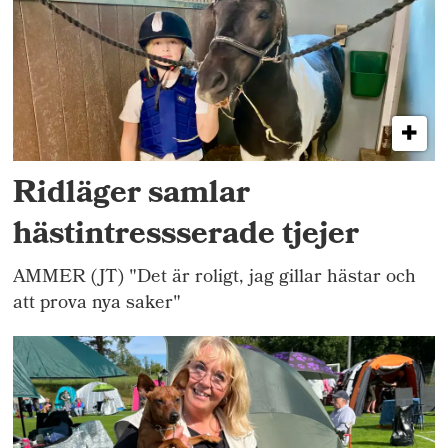
Ridläger samlar
hästintressserade tjejer
AMMER (JT) "Det är roligt, jag gillar hästar och
att prova nya saker"