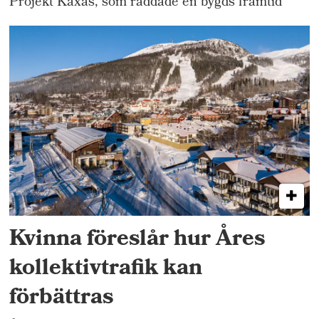
Projekt Kaxås, som räddade en bygds framtid
Kvinna föreslår hur Åres
kollektivtrafik kan
förbättras