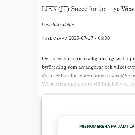
LIEN (JT) Succé för den nya Wes
Lena
Juliusdotter
2025-07-17 - 06:00
PUBLICERAD
Det är en varm och solig lördagskväll i ju
byförening som arrangerar och vilket ev
göra reklam för festen längs riksväg 87
Westerncamping nere vid Indalsälven, för
PRENUMERERA PÅ JÄMTLA