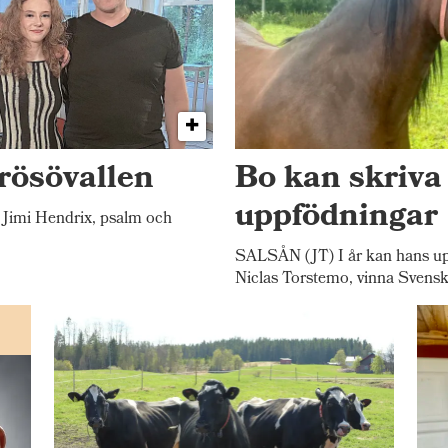
rösövallen
Bo kan skriva
uppfödningar
Jimi Hendrix, psalm och
SALSÅN (JT) I år kan hans up
Niclas Torstemo, vinna Svensk