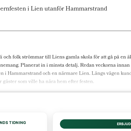
ternfesten i Lien utanför Hammarstrand
li och folk strömmar till Liens gamla skola för att gå på en 
enemang. Planerat in i minsta detalj. Redan veckorna inna
, en i Hammarstrand och en närmare Lien. Längs vägen kunde
 gäster som ville ha nära hem efter festen.
NDS TIDNING
ERBJU