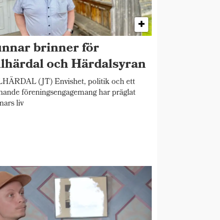
nnar brinner för
llhärdal och Härdalsyran
HÄRDAL (JT) Envishet, politik och ett
nande föreningsengagemang har präglat
ars liv