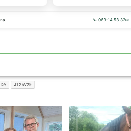
rna.
📞 063-14 58 32
📧
NDA
JT25V29