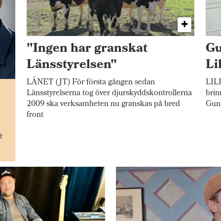
"Ingen har granskat
Gu
Länsstyrelsen"
Li
LÄNET (JT) För första gången sedan
LILL
n
Länsstyrelserna tog över djurskyddskontrollerna
brin
2009 ska verksamheten nu granskas på bred
Gunn
front
t