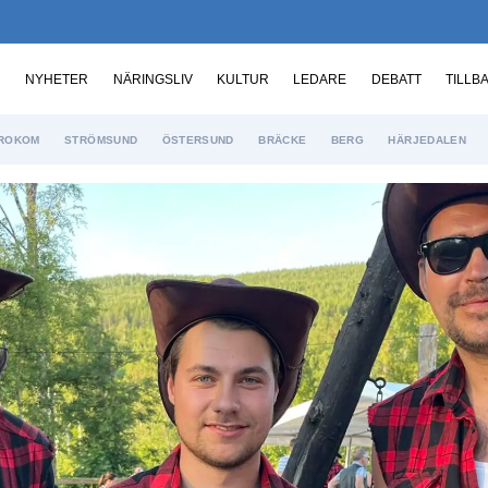
NYHETER
NÄRINGSLIV
KULTUR
LEDARE
DEBATT
TILLB
ROKOM
STRÖMSUND
ÖSTERSUND
BRÄCKE
BERG
HÄRJEDALEN