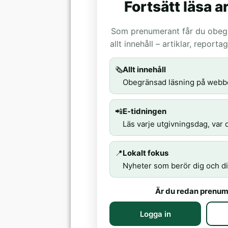
Fortsätt läsa ar
Som prenumerant får du obegrä
allt innehåll – artiklar, report
🗞️
Allt innehåll
Obegränsad läsning på webb
📲
E-tidningen
Läs varje utgivningsdag, var d
📍
Lokalt fokus
Nyheter som berör dig och di
Är du redan prenum
Logga in