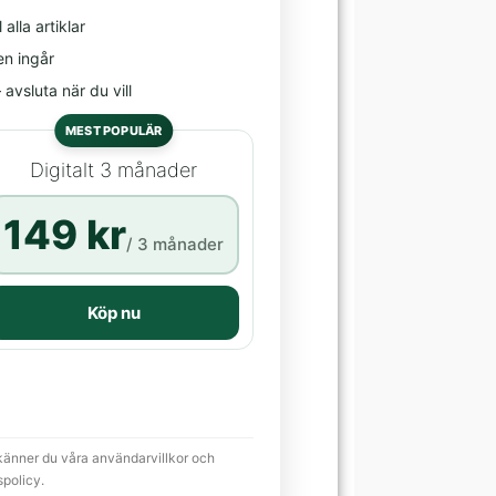
l alla artiklar
en ingår
avsluta när du vill
MEST POPULÄR
Digitalt 3 månader
149 kr
/ 3 månader
Köp nu
känner du våra användarvillkor och
spolicy.