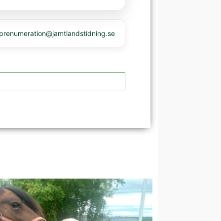
 prenumeration@jamtlandstidning.se