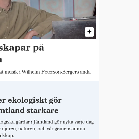
skapar på
n
 musik i Wilhelm Peterson-Bergers anda
r ekologiskt gör
mtland starkare
ogiska gårdar i Jämtland gör nytta varje dag
r djuren, naturen, och vår gemensamma
dskap.