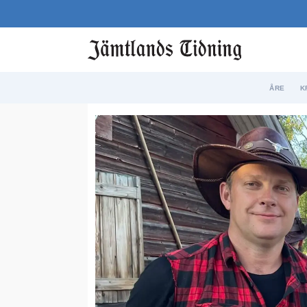
ÅRE
K