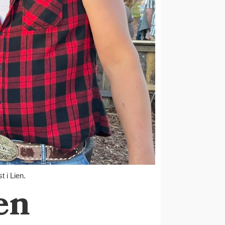
 i Lien.
en