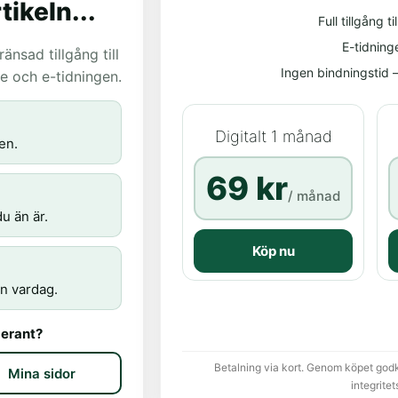
tikeln...
Full tillgång til
E-tidning
nsad tillgång till
Ingen bindningstid – 
age och e-tidningen.
Digitalt 1 månad
en.
69 kr
/ månad
u än är.
Köp nu
n vardag.
erant?
Betalning via kort. Genom köpet god
Mina sidor
integritet