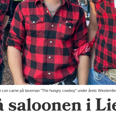
i con carne på tavernan ”The hungry cowboy” under årets Westernfest
å saloonen i Li