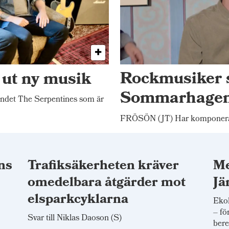
 ut ny musik
Rockmusiker 
Sommarhage
ndet The Serpentines som är
FRÖSÖN (JT) Har komponerat
ns
Trafiksäkerheten kräver
Me
omedelbara åtgärder mot
Jä
elsparkcyklarna
Ekol
– fö
Svar till Niklas Daoson (S)
bere