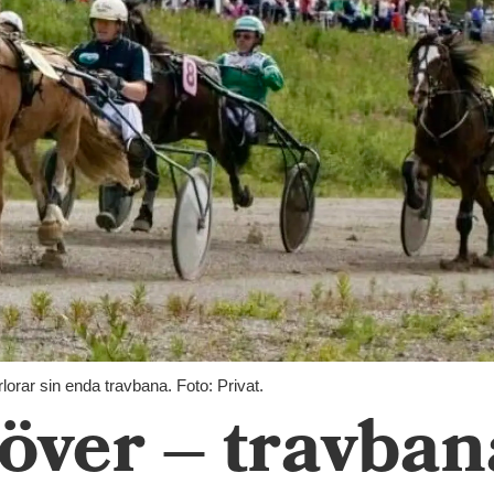
lorar sin enda travbana. Foto: Privat.
 över – travba