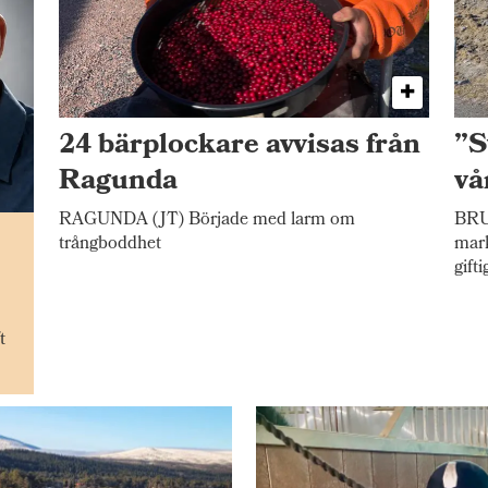
24 bärplockare avvisas från
”S
Ragunda
vå
RAGUNDA (JT) Började med larm om
BRU
n
trångboddhet
mark
gift
t