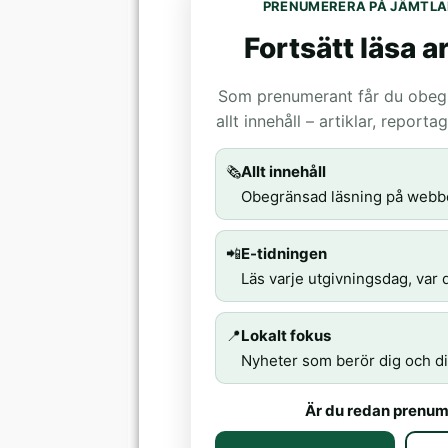
PRENUMERERA PÅ JÄMTLA
Fortsätt läsa ar
Som prenumerant får du obegrä
allt innehåll – artiklar, report
🗞️
Allt innehåll
Obegränsad läsning på webb
📲
E-tidningen
Läs varje utgivningsdag, var d
📍
Lokalt fokus
Nyheter som berör dig och di
Är du redan prenum