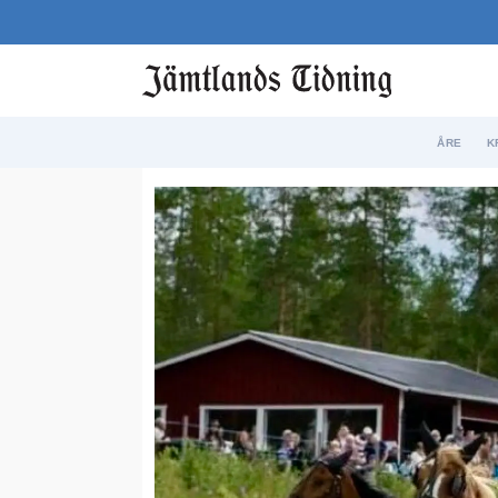
ÅRE
K