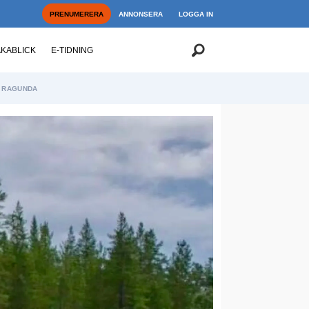
PRENUMERERA
ANNONSERA
LOGGA IN
AKABLICK
E-TIDNING
RAGUNDA