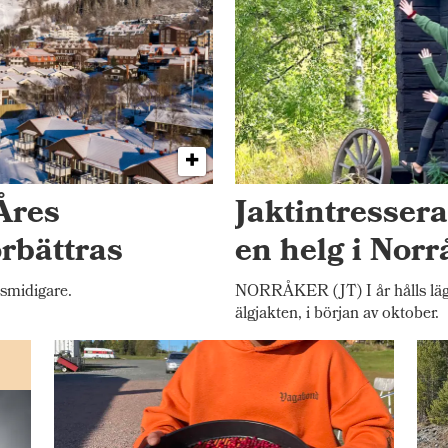
Åres
Jaktintresser
örbättras
en helg i Norr
 smidigare.
NORRÅKER (JT) I år hålls lägr
älgjakten, i början av oktober.