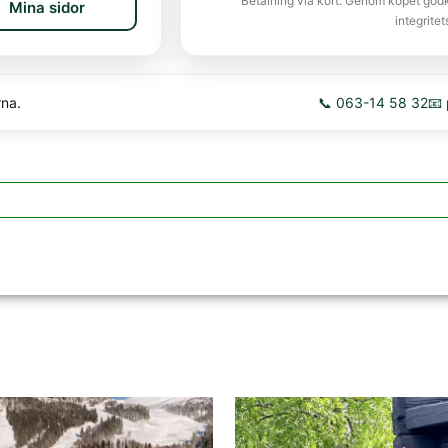
Betalning via kort. Genom köpet god
Mina sidor
integritet
rna.
📞 063-14 58 32
📧