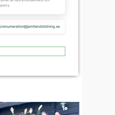
känner du våra användarvillkor och
spolicy.
 prenumeration@jamtlandstidning.se