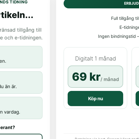
NDS TIDNING
ERBJU
tikeln...
Full tillgång til
E-tidning
nsad tillgång till
Ingen bindningstid – 
age och e-tidningen.
Digitalt 1 månad
en.
69 kr
/ månad
u än är.
Köp nu
n vardag.
erant?