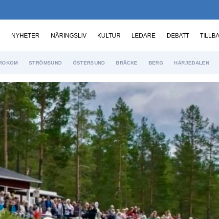
NYHETER
NÄRINGSLIV
KULTUR
LEDARE
DEBATT
TILLB
ROKOM
STRÖMSUND
ÖSTERSUND
BRÄCKE
BERG
HÄRJEDALEN