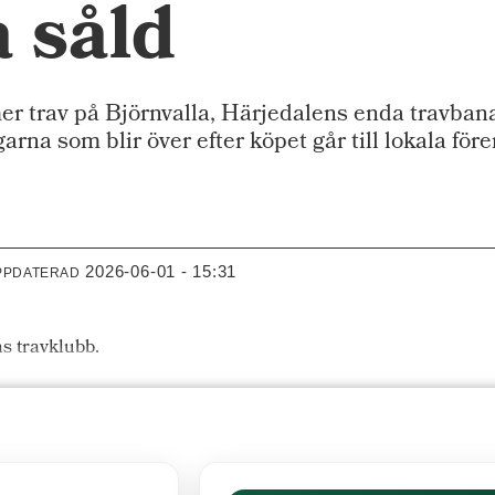
a såld
r trav på Björnvalla, Härjedalens enda travbana
na som blir över efter köpet går till lokala före
2026-06-01 - 15:31
PPDATERAD
s travklubb.