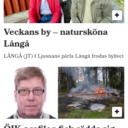
Veckans by – natursköna
Långå
LÅNGÅ (JT) I Ljusnans pärla Långå frodas bylivet