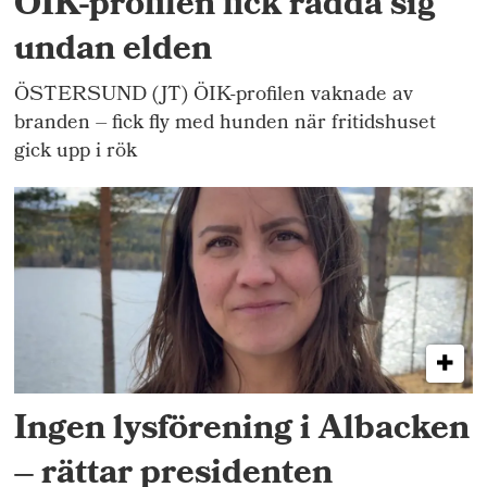
ÖIK-profilen fick rädda sig
undan elden
ÖSTERSUND (JT) ÖIK-profilen vaknade av
branden – fick fly med hunden när fritidshuset
gick upp i rök
Ingen lysförening i Albacken
– rättar presidenten