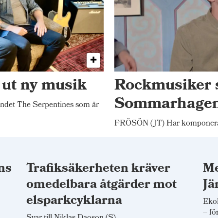
 ut ny musik
Rockmusiker 
Sommarhage
ndet The Serpentines som är
FRÖSÖN (JT) Har komponerat
ns
Trafiksäkerheten kräver
Me
omedelbara åtgärder mot
Jä
elsparkcyklarna
Ekol
– fö