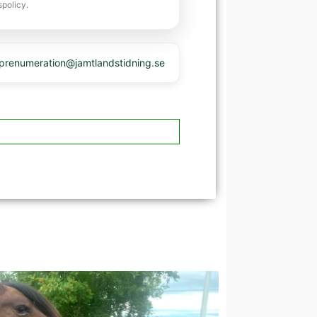
spolicy.
 prenumeration@jamtlandstidning.se