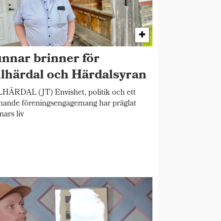
nnar brinner för
llhärdal och Härdalsyran
HÄRDAL (JT) Envishet, politik och ett
nande föreningsengagemang har präglat
ars liv