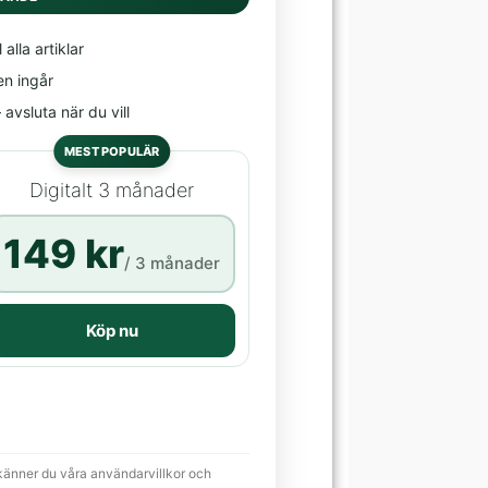
l alla artiklar
en ingår
avsluta när du vill
MEST POPULÄR
Digitalt 3 månader
149 kr
/ 3 månader
Köp nu
känner du våra användarvillkor och