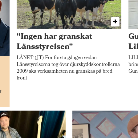
"Ingen har granskat
Gu
Länsstyrelsen"
Li
LÄNET (JT) För första gången sedan
LILL
n
Länsstyrelserna tog över djurskyddskontrollerna
brin
2009 ska verksamheten nu granskas på bred
Gunn
front
t