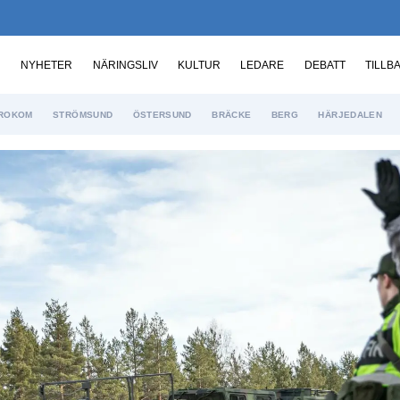
NYHETER
NÄRINGSLIV
KULTUR
LEDARE
DEBATT
TILLB
ROKOM
STRÖMSUND
ÖSTERSUND
BRÄCKE
BERG
HÄRJEDALEN