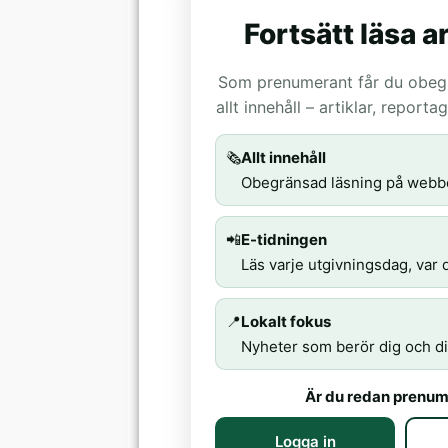
Fortsätt läsa ar
Som prenumerant får du obegrä
allt innehåll – artiklar, report
🗞️
Allt innehåll
Obegränsad läsning på webb
📲
E-tidningen
Läs varje utgivningsdag, var d
📍
Lokalt fokus
Nyheter som berör dig och di
Är du redan prenum
Logga in