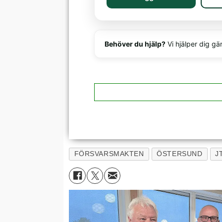
Behöver du hjälp?
Vi hjälper dig gä
FÖRSVARSMAKTEN
ÖSTERSUND
J