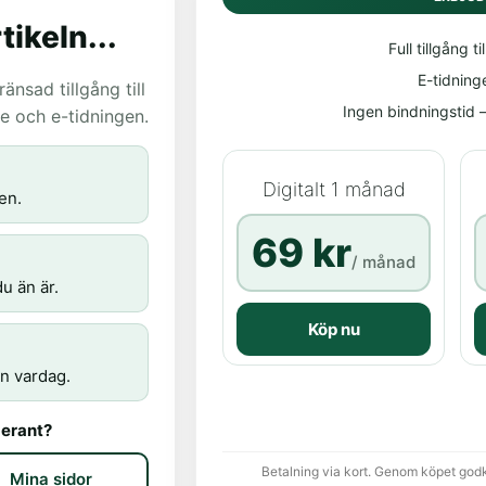
tikeln...
Full tillgång til
E-tidning
nsad tillgång till
Ingen bindningstid – 
age och e-tidningen.
Digitalt 1 månad
en.
69 kr
/ månad
u än är.
Köp nu
n vardag.
erant?
Betalning via kort. Genom köpet god
Mina sidor