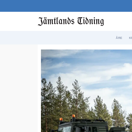
ÅRE
K