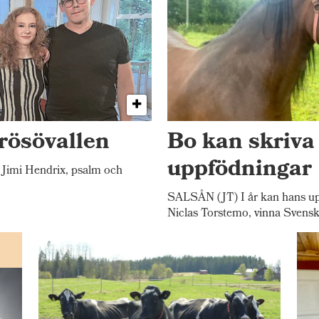
rösövallen
Bo kan skriva
uppfödningar
Jimi Hendrix, psalm och
SALSÅN (JT) I år kan hans up
Niclas Torstemo, vinna Svensk