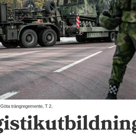
: Göta trängregemente, T 2.
gistikutbildning