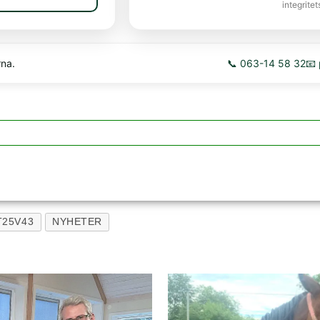
integritet
rna.
📞 063-14 58 32
📧
T25V43
NYHETER