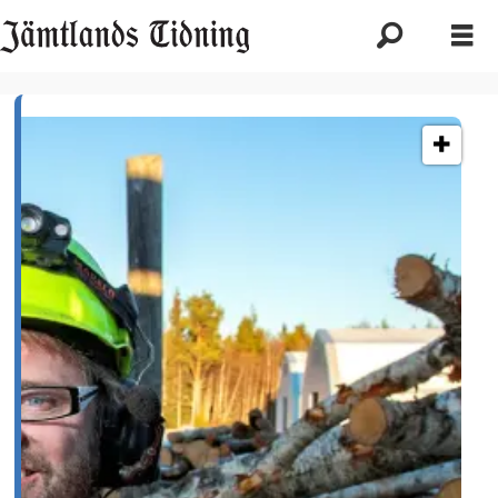
Etikett:
ved
of
sweden