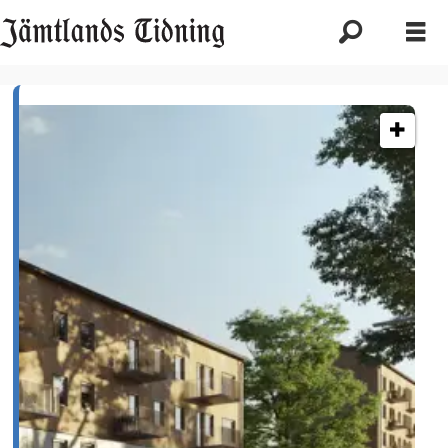
Etikett:
stadsdel
norr