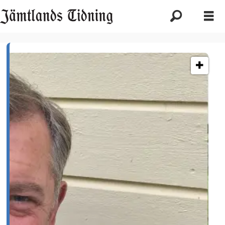
Etikett:
rebecca
netzler