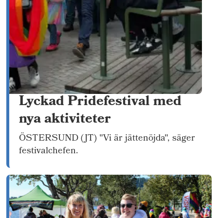
Lyckad Pridefestival med
nya aktiviteter
ÖSTERSUND (JT) "Vi är jättenöjda", säger
festivalchefen.