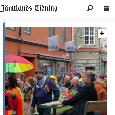
Etikett:
prideveckan