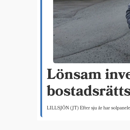
Lönsam inves
bostadsrätt
LILLSJÖN (JT) Efter sju år har solpaneler