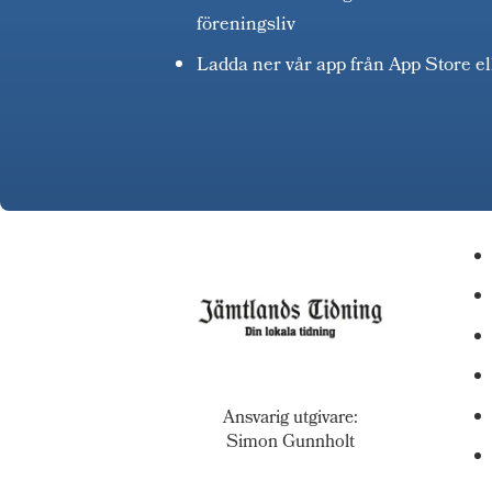
föreningsliv
Ladda ner vår app från App Store e
Ansvarig utgivare:
Simon Gunnholt