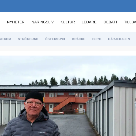
NYHETER
NÄRINGSLIV
KULTUR
LEDARE
DEBATT
TILLB
ROKOM
STRÖMSUND
ÖSTERSUND
BRÄCKE
BERG
HÄRJEDALEN