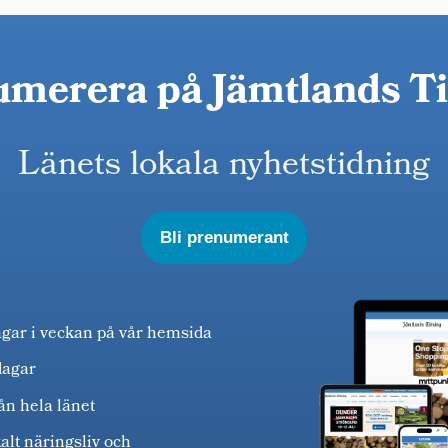
merera på Jämtlands T
Länets lokala nyhetstidning
Bli prenumerant
agar i veckan på vår hemsida
dagar
ån hela länet
alt näringsliv och