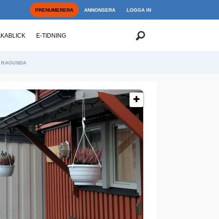
PRENUMERERA
ANNONSERA
LOGGA IN
AKABLICK
E-TIDNING
RAGUNDA