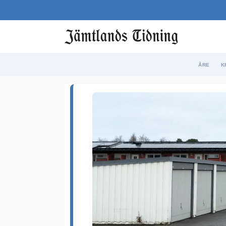
ÅRE
K
Etikett:
lillsjön