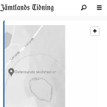
Etikett:
kraftvärmeverk