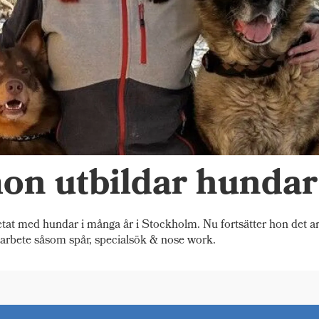
mon utbildar hundar
 med hundar i många år i Stockholm. Nu fortsätter hon det arbe
sarbete såsom spår, specialsök & nose work.