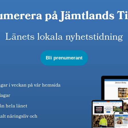
merera på Jämtlands T
Länets lokala nyhetstidning
Bli prenumerant
agar i veckan på vår hemsida
dagar
ån hela länet
alt näringsliv och