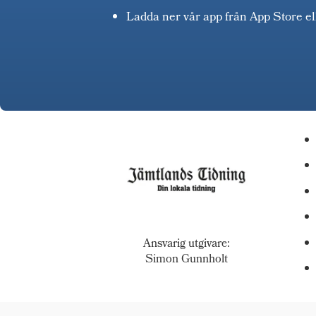
Ladda ner vår app från App Store e
Ansvarig utgivare:
Simon Gunnholt