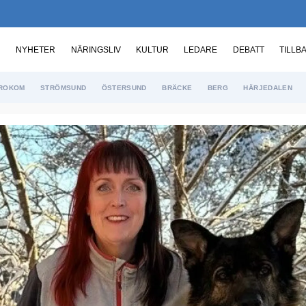
NYHETER
NÄRINGSLIV
KULTUR
LEDARE
DEBATT
TILLB
ROKOM
STRÖMSUND
ÖSTERSUND
BRÄCKE
BERG
HÄRJEDALEN