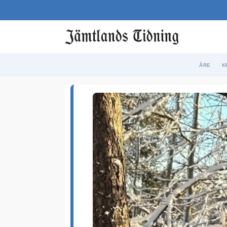
ÅRE
K
Etikett:
hundträning