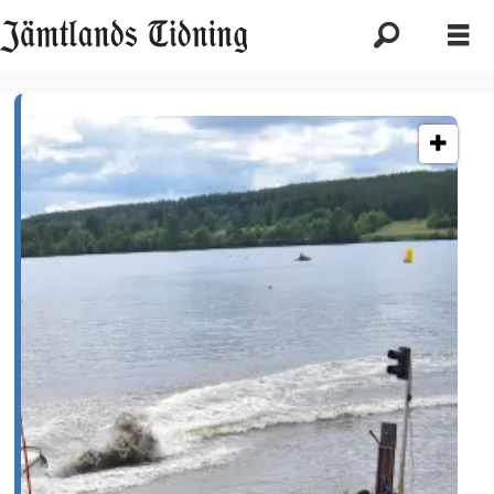
Etikett:
fjällsjömarknan