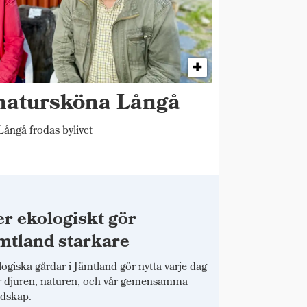
 natursköna Långå
ångå frodas bylivet
r ekologiskt gör
mtland starkare
ogiska gårdar i Jämtland gör nytta varje dag
r djuren, naturen, och vår gemensamma
dskap.