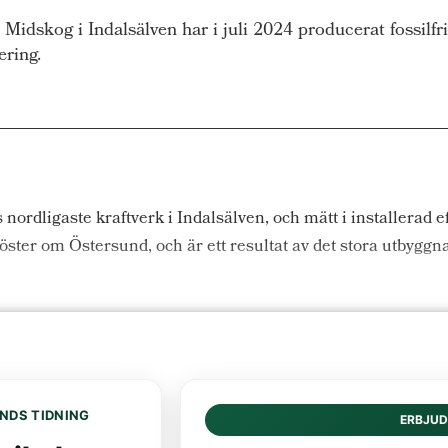
idskog i Indalsälven har i juli 2024 producerat fossilfri 
ering.
nordligaste kraftverk i Indalsälven, och mätt i installerad ef
 öster om Östersund, och är ett resultat av det stora utbygg
NDS TIDNING
ERBJU