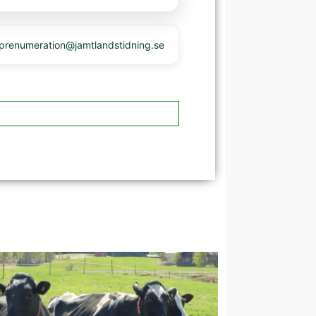
 prenumeration@jamtlandstidning.se