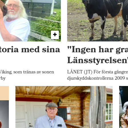
toria med sina
"Ingen har gr
Länsstyrelsen
iking, som tränas av sonen
LÄNET (JT) För första gången
rby
djurskyddskontrollerna 2009 