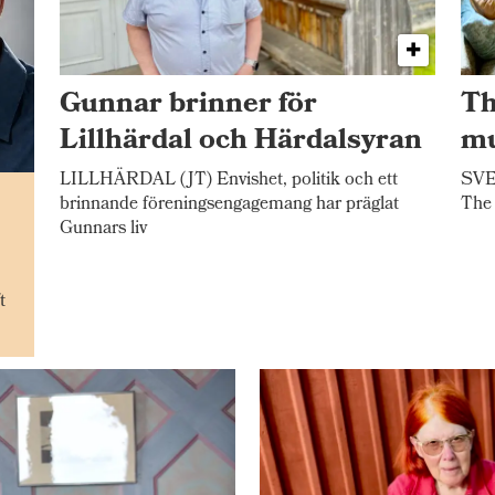
Gunnar brinner för
Th
Lillhärdal och Härdalsyran
mu
LILLHÄRDAL (JT) Envishet, politik och ett
SVEG
n
brinnande föreningsengagemang har präglat
The 
Gunnars liv
t