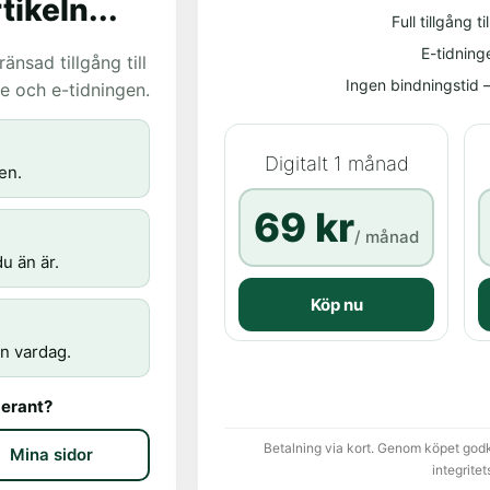
tikeln...
Full tillgång til
E-tidning
nsad tillgång till
Ingen bindningstid – 
age och e-tidningen.
Digitalt 1 månad
en.
69 kr
/ månad
u än är.
Köp nu
n vardag.
erant?
Betalning via kort. Genom köpet god
Mina sidor
integritet