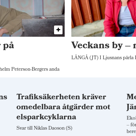
 på
Veckans by –
LÅNGÅ (JT) I Ljusnans pärla L
elm Peterson-Bergers anda
ns
Trafiksäkerheten kräver
Me
omedelbara åtgärder mot
Jä
elsparkcyklarna
Ekol
– fö
Svar till Niklas Daoson (S)
bere