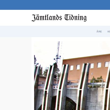
ÅRE
K