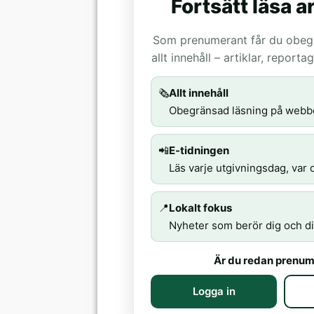
Fortsätt läsa ar
Som prenumerant får du obegrä
allt innehåll – artiklar, report
🗞️
Allt innehåll
Obegränsad läsning på webb
📲
E-tidningen
Läs varje utgivningsdag, var d
📍
Lokalt fokus
Nyheter som berör dig och di
Är du redan prenum
Logga in