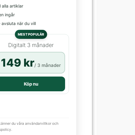
l alla artiklar
en ingår
avsluta när du vill
MEST POPULÄR
Digitalt 3 månader
149 kr
/ 3 månader
Köp nu
känner du våra användarvillkor och
spolicy.