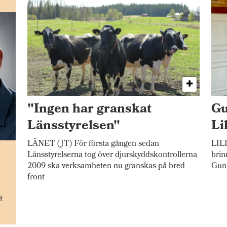
"Ingen har granskat
Gu
Länsstyrelsen"
Li
LÄNET (JT) För första gången sedan
LILL
n
Länsstyrelserna tog över djurskyddskontrollerna
brin
2009 ska verksamheten nu granskas på bred
Gunn
front
t