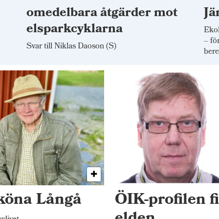
omedelbara åtgärder mot
Jä
elsparkcyklarna
Ekol
– fö
Svar till Niklas Daoson (S)
bere
sköna Långå
ÖIK-profilen f