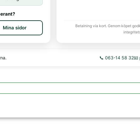
erant?
Betalning via kort. Genom köpet god
Mina sidor
integritet
rna.
📞 063-14 58 32
📧