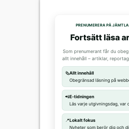
PRENUMERERA PÅ JÄMTLA
Fortsätt läsa ar
Som prenumerant får du obegrä
allt innehåll – artiklar, report
🗞️
Allt innehåll
Obegränsad läsning på webb
📲
E-tidningen
Läs varje utgivningsdag, var d
📍
Lokalt fokus
Nyheter som berör dig och di