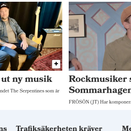
 ut ny musik
Rockmusiker 
Sommarhage
ndet The Serpentines som är
FRÖSÖN (JT) Har komponerat
ns
Trafiksäkerheten kräver
Me