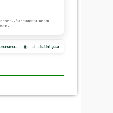
känner du våra användarvillkor och
spolicy.
 prenumeration@jamtlandstidning.se