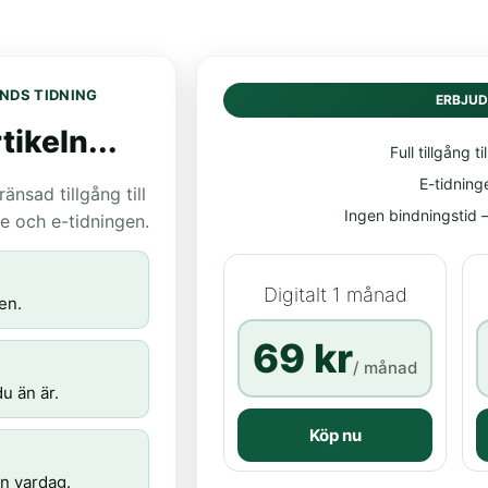
NDS TIDNING
ERBJU
tikeln...
Full tillgång til
E-tidning
nsad tillgång till
Ingen bindningstid – 
age och e-tidningen.
Digitalt 1 månad
en.
69 kr
/ månad
u än är.
Köp nu
n vardag.