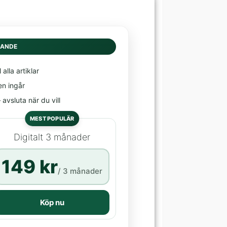
DANDE
l alla artiklar
en ingår
avsluta när du vill
MEST POPULÄR
Digitalt 3 månader
149 kr
/ 3 månader
Köp nu