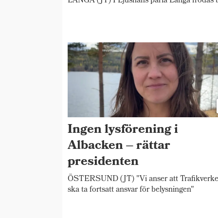
LÅNGÅ (JT) I Ljusnans pärla Långå frodas b
Ingen lysförening i
Albacken – rättar
presidenten
ÖSTERSUND (JT) "Vi anser att Trafikverke
ska ta fortsatt ansvar för belysningen"