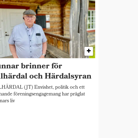
nnar brinner för
llhärdal och Härdalsyran
HÄRDAL (JT) Envishet, politik och ett
nande föreningsengagemang har präglat
ars liv