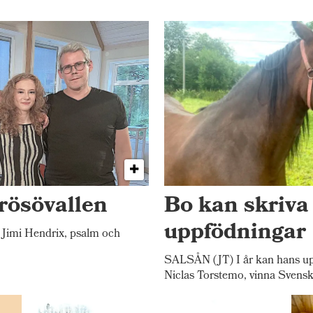
rösövallen
Bo kan skriva
uppfödningar
Jimi Hendrix, psalm och
SALSÅN (JT) I år kan hans up
Niclas Torstemo, vinna Svensk