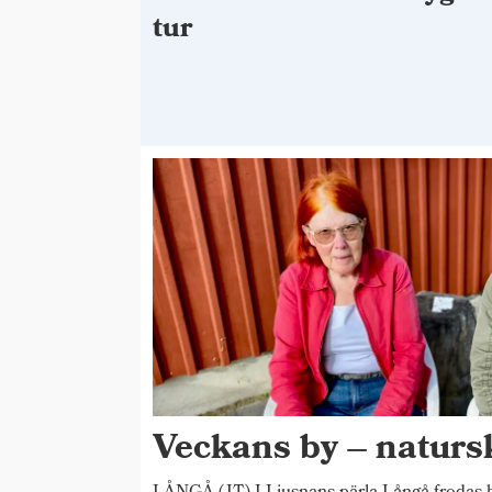
tur
Veckans by – natur