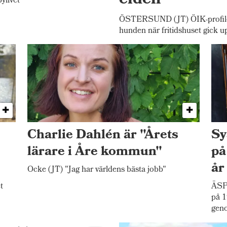
elden
ylivet
ÖSTERSUND (JT) ÖIK-profilen
hunden när fritidshuset gick u
Charlie Dahlén är "Årets
Sy
lärare i Åre kommun"
på
år
Ocke (JT) "Jag har världens bästa jobb"
t
ÄSP
på 1
gen