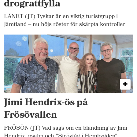
drograttfylla
LÄNET (JT) Tyskar är en viktig turistgrupp i
Jämtland – nu höjs röster för skärpta kontroller
Jimi Hendrix-ös på
Frösövallen
FRÖSÖN (JT) Vad sägs om en blandning av Jimi
Hendrix, psalm och "Strövtåg i Hembygden"