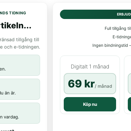
NDS TIDNING
ERBJU
tikeln...
Full tillgång til
E-tidning
nsad tillgång till
Ingen bindningstid – 
age och e-tidningen.
Digitalt 1 månad
en.
69 kr
/ månad
u än är.
Köp nu
n vardag.