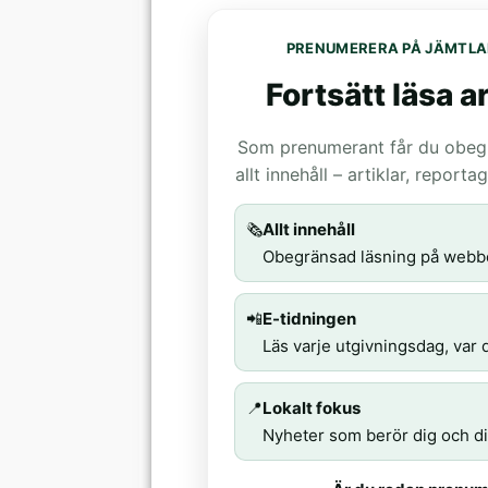
PRENUMERERA PÅ JÄMTLA
Fortsätt läsa ar
Som prenumerant får du obegrä
allt innehåll – artiklar, report
🗞️
Allt innehåll
Obegränsad läsning på webb
📲
E-tidningen
Läs varje utgivningsdag, var d
📍
Lokalt fokus
Nyheter som berör dig och di