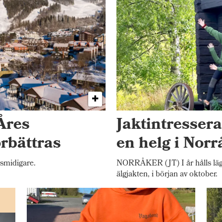
Åres
Jaktintresser
örbättras
en helg i Norr
 smidigare.
NORRÅKER (JT) I år hålls lägr
älgjakten, i början av oktober.