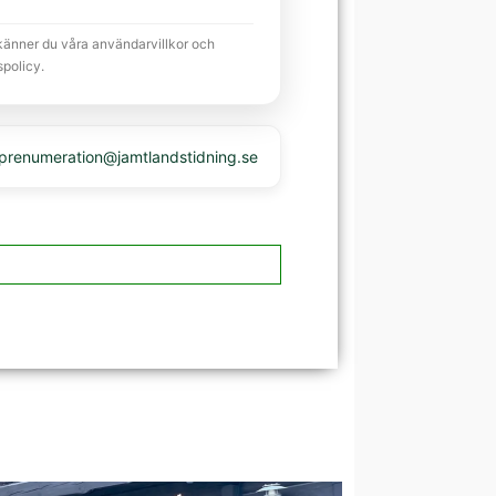
känner du våra användarvillkor och
spolicy.
 prenumeration@jamtlandstidning.se