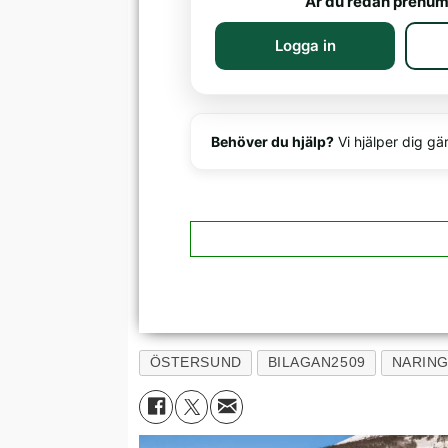
Är du redan prenum
Logga in
Behöver du hjälp?
Vi hjälper dig gä
ÖSTERSUND
BILAGAN2509
NARING