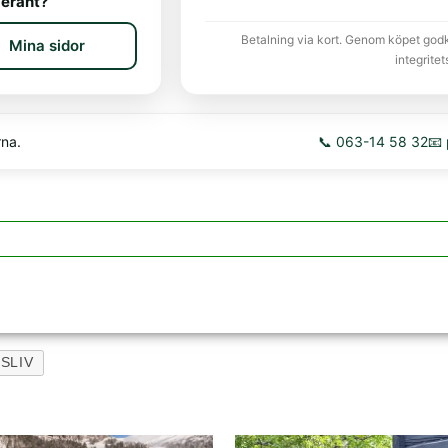
erant?
Betalning via kort. Genom köpet god
Mina sidor
integritet
rna.
📞 063-14 58 32
📧
SLIV