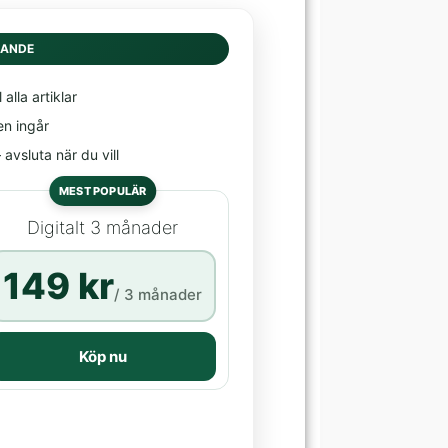
DANDE
l alla artiklar
en ingår
avsluta när du vill
MEST POPULÄR
Digitalt 3 månader
149 kr
/ 3 månader
Köp nu