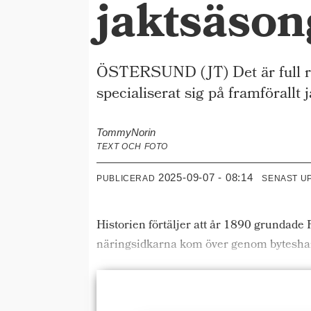
jaktsäso
ÖSTERSUND (JT) Det är full rusc
specialiserat sig på framförallt j
Tommy
Norin
TEXT OCH FOTO
2025-09-07 - 08:14
PUBLICERAD
SENAST U
Historien förtäljer att år 1890 grundad
näringsidkarna kom över genom byteshand