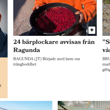
24 bärplockare avvisas från
”S
Ragunda
vå
RAGUNDA (JT) Började med larm om
BRU
n
trångboddhet
mark
gift
t