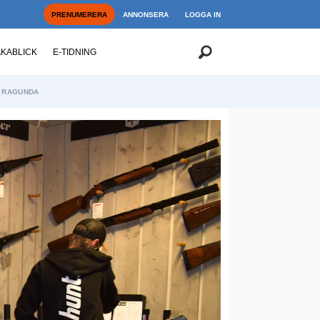
PRENUMERERA
ANNONSERA
LOGGA IN
AKABLICK
E-TIDNING
RAGUNDA