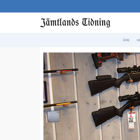
ÅRE
K