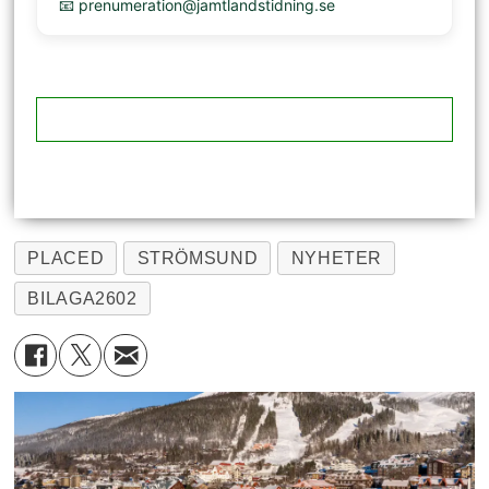
📧 prenumeration@jamtlandstidning.se
PLACED
STRÖMSUND
NYHETER
BILAGA2602