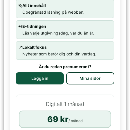
🗞️
Allt innehåll
Obegränsad läsning på webben.
📲
E-tidningen
Läs varje utgivningsdag, var du än är.
📍
Lokalt fokus
Nyheter som berör dig och din vardag.
Är du redan prenumerant?
Logga in
Mina sidor
Digitalt 1 månad
69 kr
/ månad