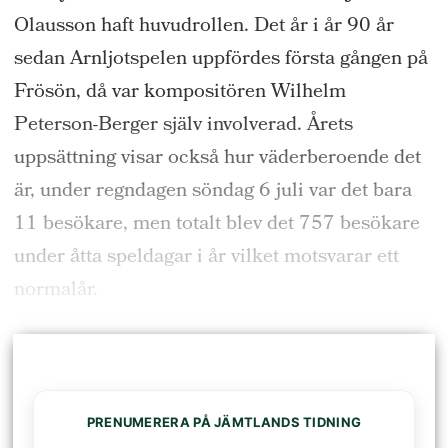
Olausson haft huvudrollen. Det år i år 90 år
sedan Arnljotspelen uppfördes första gången på
Frösön, då var kompositören Wilhelm
Peterson-Berger själv involverad. Årets
uppsättning visar också hur väderberoende det
är, under regndagen söndag 6 juli var det bara
11 besökare, men totalt blev det 757 besökare
under åtta speldagar i år vilket motsvarar ett
normalår.
PRENUMERERA PÅ JÄMTLANDS TIDNING