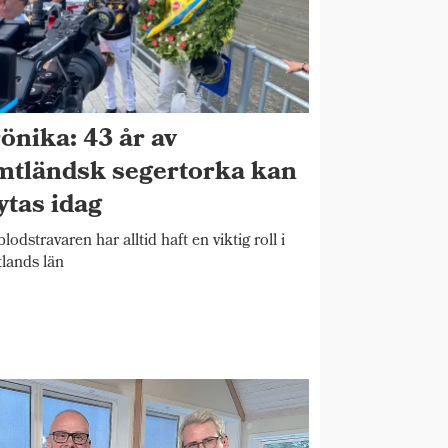
önika: 43 år av
mtländsk segertorka kan
ytas idag
blodstravaren har alltid haft en viktig roll i
lands län