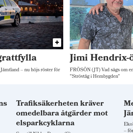
rattfylla
Jimi Hendrix-
 Jämtland – nu höjs röster för
FRÖSÖN (JT) Vad sägs om en 
"Strövtåg i Hembygden"
ns
Trafiksäkerheten kräver
Me
omedelbara åtgärder mot
Jä
elsparkcyklarna
Ekol
– fö