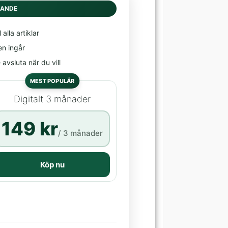
DANDE
l alla artiklar
en ingår
avsluta när du vill
MEST POPULÄR
Digitalt 3 månader
149 kr
/ 3 månader
Köp nu