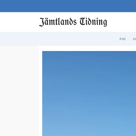
ÅRE
K