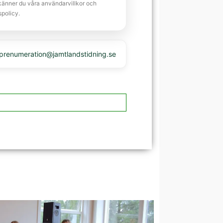
känner du våra användarvillkor och
spolicy.
 prenumeration@jamtlandstidning.se