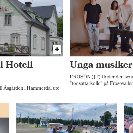
l Hotell
Unga musiker 
FRÖSÖN (JT) Under den senast
"tonsättarkollo" på Frösövalle
l Åsgården i Hammerdal ute