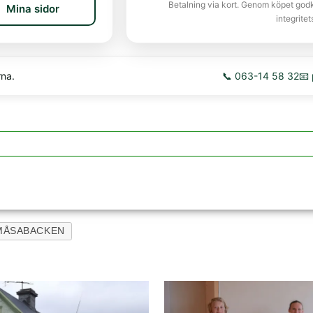
Betalning via kort. Genom köpet god
Mina sidor
integritet
rna.
📞 063-14 58 32
📧
MÅSABACKEN