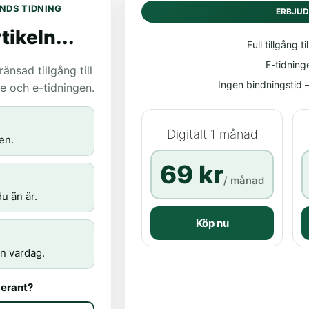
NDS TIDNING
ERBJU
tikeln...
Full tillgång til
E-tidning
nsad tillgång till
Ingen bindningstid – 
age och e-tidningen.
Digitalt 1 månad
en.
69 kr
/ månad
u än är.
Köp nu
n vardag.
erant?