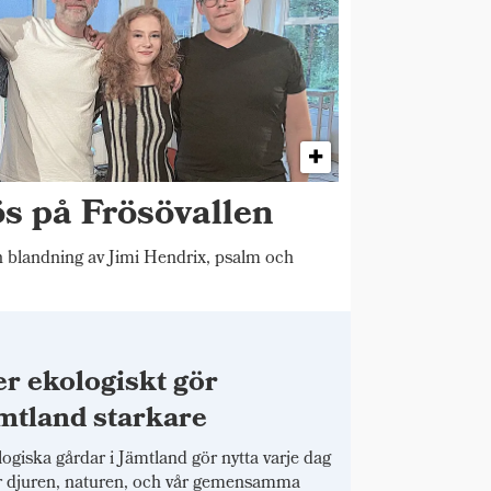
ös på Frösövallen
blandning av Jimi Hendrix, psalm och
r ekologiskt gör
mtland starkare
ogiska gårdar i Jämtland gör nytta varje dag
r djuren, naturen, och vår gemensamma