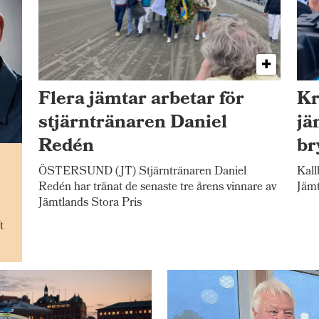
Flera jämtar arbetar för
Kr
stjärntränaren Daniel
jä
Redén
br
n
ÖSTERSUND (JT) Stjärntränaren Daniel
Kall
Redén har tränat de senaste tre årens vinnare av
Jämt
Jämtlands Stora Pris
t