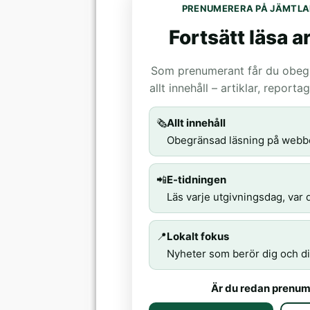
PRENUMERERA PÅ JÄMTLA
Fortsätt läsa ar
Som prenumerant får du obegrä
allt innehåll – artiklar, report
🗞️
Allt innehåll
Obegränsad läsning på webb
📲
E-tidningen
Läs varje utgivningsdag, var d
📍
Lokalt fokus
Nyheter som berör dig och di
Är du redan prenum